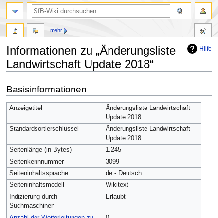
mehr
Informationen zu „Änderungsliste
Hilfe
Landwirtschaft Update 2018“
Zur
Zur
Basisinformationen
Navigation
Suche
springen
springen
Anzeigetitel
Änderungsliste Landwirtschaft
Update 2018
Standardsortierschlüssel
Änderungsliste Landwirtschaft
Update 2018
Seitenlänge (in Bytes)
1.245
Seitenkennnummer
3099
Seiteninhaltssprache
de - Deutsch
Seiteninhaltsmodell
Wikitext
Indizierung durch
Erlaubt
Suchmaschinen
Anzahl der Weiterleitungen zu
0