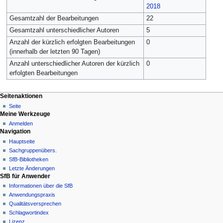
2018
Gesamtzahl der Bearbeitungen
22
Gesamtzahl unterschiedlicher Autoren
5
Anzahl der kürzlich erfolgten Bearbeitungen
0
(innerhalb der letzten 90 Tagen)
Anzahl unterschiedlicher Autoren der kürzlich
0
erfolgten Bearbeitungen
Seitenaktionen
Seite
Meine Werkzeuge
Anmelden
Navigation
Hauptseite
Sachgruppenübers.
SfB-Bibliotheken
Letzte Änderungen
SfB für Anwender
Informationen über die SfB
Anwendungspraxis
Qualitätsversprechen
Schlagwortindex
Lizenz