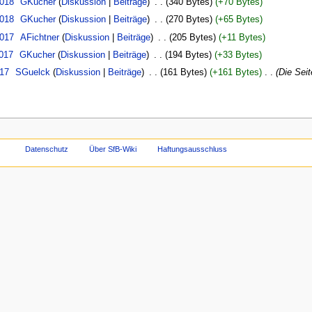
2018
‎
GKucher
Diskussion
Beiträge
‎
340 Bytes
+70 Bytes
2018
‎
GKucher
Diskussion
Beiträge
‎
270 Bytes
+65 Bytes
2017
‎
AFichtner
Diskussion
Beiträge
‎
205 Bytes
+11 Bytes
2017
‎
GKucher
Diskussion
Beiträge
‎
194 Bytes
+33 Bytes
017
‎
SGuelck
Diskussion
Beiträge
‎
161 Bytes
+161 Bytes
‎
Die Seit
Datenschutz
Über SfB-Wiki
Haftungsausschluss