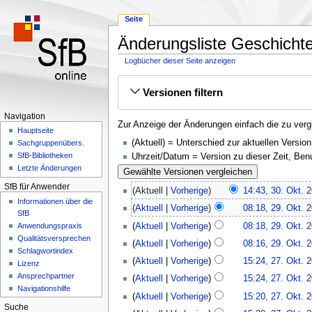
Seite
Änderungsliste Geschicht
Logbücher dieser Seite anzeigen
Zur
Zur
Versionen filtern
Navigation
Suche
springen
springen
Navigation
Zur Anzeige der Änderungen einfach die zu verg
Hauptseite
(Aktuell) = Unterschied zur aktuellen Version
Sachgruppenübers.
SfB-Bibliotheken
Uhrzeit/Datum = Version zu dieser Zeit, Be
Letzte Änderungen
SfB für Anwender
Aktuell
Vorherige
14:43, 30. Okt. 
Informationen über die
Aktuell
Vorherige
08:18, 29. Okt. 
SfB
Aktuell
Vorherige
08:18, 29. Okt. 
Anwendungspraxis
Qualitätsversprechen
Aktuell
Vorherige
08:16, 29. Okt. 
Schlagwortindex
Aktuell
Vorherige
15:24, 27. Okt. 
Lizenz
Ansprechpartner
Aktuell
Vorherige
15:24, 27. Okt. 
Navigationshilfe
Aktuell
Vorherige
15:20, 27. Okt. 
Suche