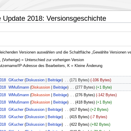
e Update 2018: Versionsgeschichte
leichenden Versionen auswählen und die Schaltfläche „Gewählte Versionen ver
, (Vorherige) = Unterschied zur vorherigen Version
nutzername/IP-Adresse des Bearbeiters, K = Kleine Änderung
2018
‎
GKucher
Diskussion
Beiträge
‎
171 Bytes
-106 Bytes
2018
‎
WMußmann
Diskussion
Beiträge
‎
277 Bytes
+1 Byte
2018
‎
WMußmann
Diskussion
Beiträge
‎
276 Bytes
-142 Bytes
2018
‎
WMußmann
Diskussion
Beiträge
‎
418 Bytes
+1 Byte
2018
‎
GKucher
Diskussion
Beiträge
‎
417 Bytes
+2 Bytes
2018
‎
GKucher
Diskussion
Beiträge
‎
415 Bytes
-7 Bytes
2018
‎
GKucher
Diskussion
Beiträge
‎
422 Bytes
+82 Bytes