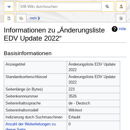
mehr
Informationen zu „Änderungsliste
Hilfe
EDV Update 2022“
Zur
Zur
Basisinformationen
Navigation
Suche
springen
springen
Anzeigetitel
Änderungsliste EDV Update
2022
Standardsortierschlüssel
Änderungsliste EDV Update
2022
Seitenlänge (in Bytes)
223
Seitenkennnummer
3526
Seiteninhaltssprache
de - Deutsch
Seiteninhaltsmodell
Wikitext
Indizierung durch Suchmaschinen
Erlaubt
Anzahl der Weiterleitungen zu
0
dieser Seite