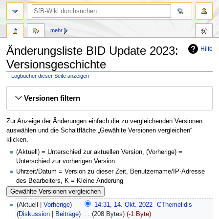
mehr
Änderungsliste BID Update 2023:
Hilfe
Versionsgeschichte
Logbücher dieser Seite anzeigen
Zur
Zur
Versionen filtern
Navigation
Suche
springen
springen
Zur Anzeige der Änderungen einfach die zu vergleichenden Versionen
auswählen und die Schaltfläche „Gewählte Versionen vergleichen“
klicken.
(Aktuell) = Unterschied zur aktuellen Version, (Vorherige) =
Unterschied zur vorherigen Version
Uhrzeit/Datum = Version zu dieser Zeit, Benutzername/IP-Adresse
des Bearbeiters, K = Kleine Änderung
Aktuell
Vorherige
14:31, 14. Okt. 2022
‎
CThemelidis
Diskussion
Beiträge
‎
208 Bytes
-1 Byte